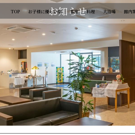
お知らせ
TOP
お子様に優しい宿
客室
料理
大浴場
館内